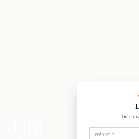
D
x d'un
Diagnos