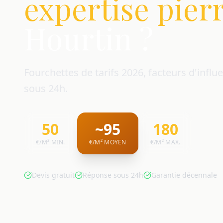
expertise pier
Hourtin ?
Fourchettes de tarifs 2026, facteurs d'influe
sous 24h.
50
~95
180
€/M² MIN.
€/M² MOYEN
€/M² MAX.
Devis gratuit
Réponse sous 24h
Garantie décennale