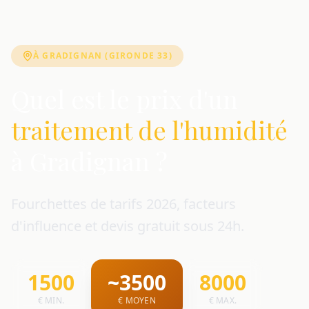
À GRADIGNAN (GIRONDE 33)
Quel est le prix d'un
traitement de l'humidité
à Gradignan ?
Fourchettes de tarifs 2026, facteurs
d'influence et devis gratuit sous 24h.
1500
~3500
8000
€ MIN.
€ MOYEN
€ MAX.