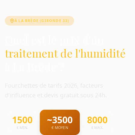
À LA BRÈDE (GIRONDE 33)
Quel est le prix d'un
traitement de l'humidité
à La Brède ?
Fourchettes de tarifs 2026, facteurs
d'influence et devis gratuit sous 24h.
1500
~3500
8000
€ MIN.
€ MOYEN
€ MAX.