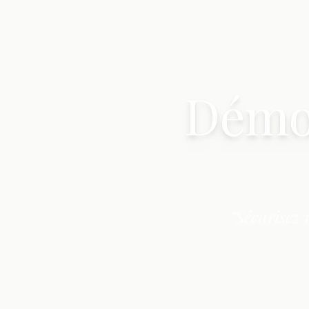
Démou
"Sécurisez