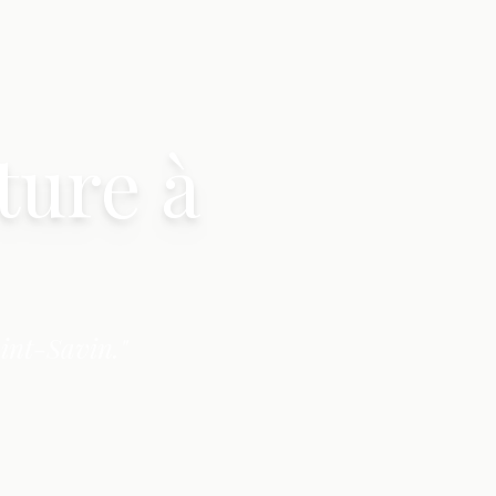
ture à
int-Savin."