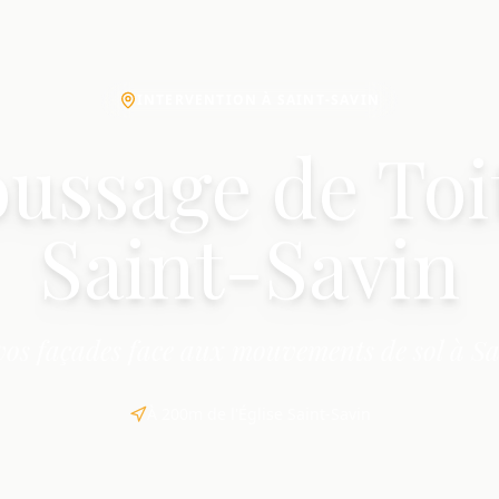
INTERVENTION À SAINT-SAVIN
ssage de Toi
Saint-Savin
 vos façades face aux mouvements de sol à Sa
À 200m de l'Église Saint-Savin