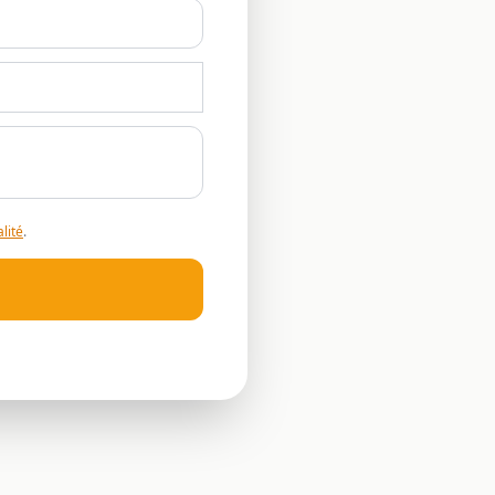
lité
.