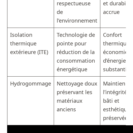
respectueuse
et durabilit
de
accrue
l’environnement
Isolation
Technologie de
Confort
thermique
pointe pour
thermique 
extérieure (ITE)
réduction de la
économies
consommation
d’énergie
énergétique
substantiel
Hydrogommage
Nettoyage doux
Maintien de
préservant les
l’intégrité d
matériaux
bâti et
anciens
esthétique
préservée