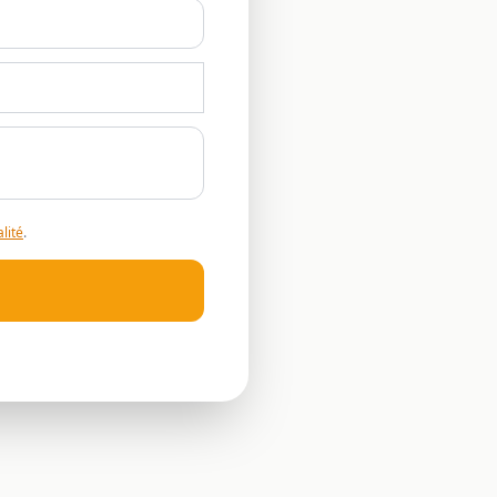
lité
.