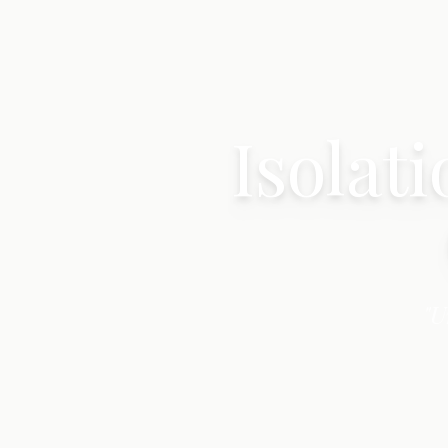
Isolat
"U