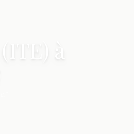
(ITE) à
c
c."