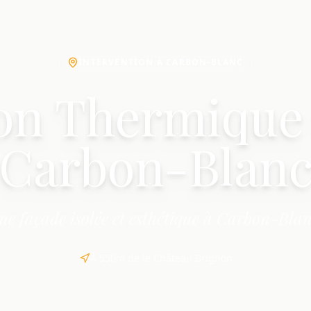
INTERVENTION À CARBON-BLANC
ion Thermique 
Carbon-Blan
ne façade isolée et esthétique à Carbon-Blan
À 550m de le Château Brignon