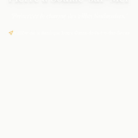
"Préserver le charme des villas Soulacaises."
À 200m de la Basilique Notre-Dame-de-la-Fin-des-Terres