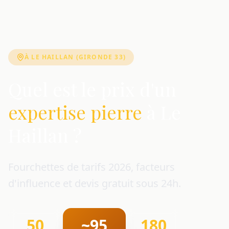
À LE HAILLAN (GIRONDE 33)
Quel est le prix d'un
expertise pierre
à Le
Haillan ?
Fourchettes de tarifs 2026, facteurs
d'influence et devis gratuit sous 24h.
50
~95
180