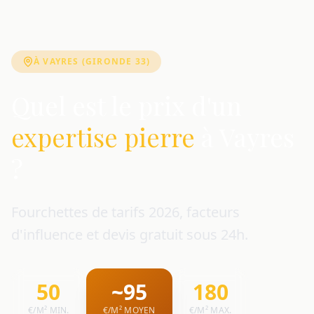
À VAYRES (GIRONDE 33)
Quel est le prix d'un
expertise pierre
à Vayres
?
Fourchettes de tarifs 2026, facteurs
d'influence et devis gratuit sous 24h.
50
~95
180
€/M² MIN.
€/M² MOYEN
€/M² MAX.