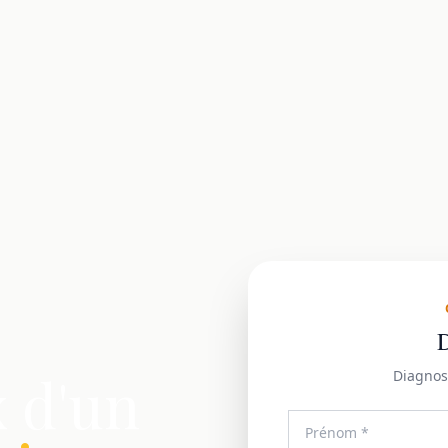
D
x d'un
Diagnos