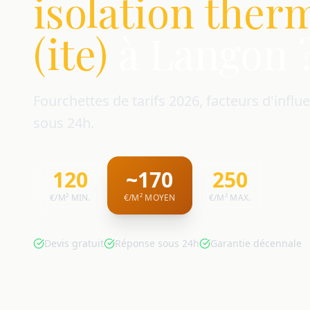
isolation ther
(ite)
à Langon 
Fourchettes de tarifs 2026, facteurs d'influe
sous 24h.
120
~170
250
€/M² MIN.
€/M² MOYEN
€/M² MAX.
Devis gratuit
Réponse sous 24h
Garantie décennale