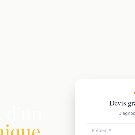
Devis gr
x d'un
Diagnos
mique