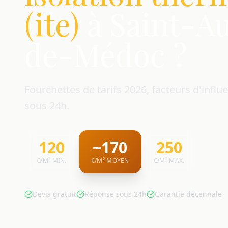
(ite)
à Saint-A
de-Médoc ?
Fourchettes de tarifs 2026, facteurs d'influe
sous 24h.
120
~170
250
€/M² MIN.
€/M² MOYEN
€/M² MAX.
Devis gratuit
Réponse sous 24h
Garantie décennale