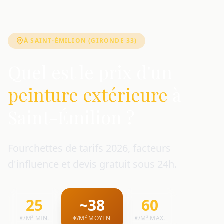
À SAINT-ÉMILION (GIRONDE 33)
Quel est le prix d'un
peinture extérieure
à
Saint-Émilion ?
Fourchettes de tarifs 2026, facteurs
d'influence et devis gratuit sous 24h.
25
~38
60
€/M² MIN.
€/M² MOYEN
€/M² MAX.