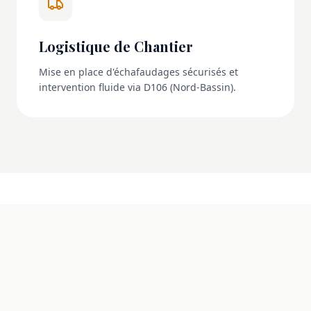
Logistique de Chantier
Mise en place d'échafaudages sécurisés et
intervention fluide via D106 (Nord-Bassin).
NOS RÉALISATIONS
La transformation en images
Découvrez l'impact d'une rénovation dans les règles
de l'art.