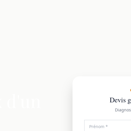
x d'un
Devis g
Diagnos