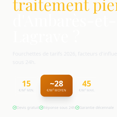
traitement pie
d'Ambarès-et-
Lagrave ?
Fourchettes de tarifs 2026, facteurs d'influe
sous 24h.
15
~28
45
€/M² MIN.
€/M² MOYEN
€/M² MAX.
Devis gratuit
Réponse sous 24h
Garantie décennale