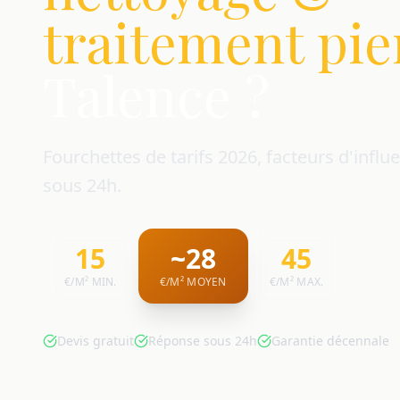
traitement pie
Talence ?
Fourchettes de tarifs 2026, facteurs d'influe
sous 24h.
15
~28
45
€/M² MIN.
€/M² MOYEN
€/M² MAX.
Devis gratuit
Réponse sous 24h
Garantie décennale