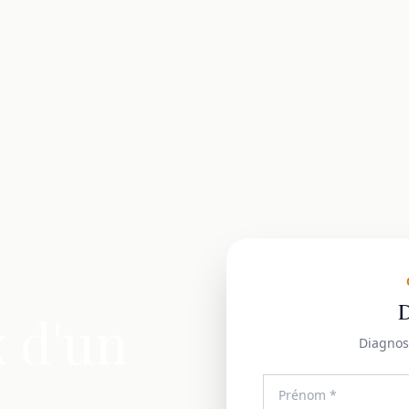
D
x d'un
Diagnos