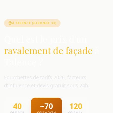
À TALENCE (GIRONDE 33)
Quel est le prix d'un
ravalement de façade
à
Talence ?
Fourchettes de tarifs 2026, facteurs
d'influence et devis gratuit sous 24h.
40
~70
120
€/M² MIN.
€/M² MOYEN
€/M² MAX.