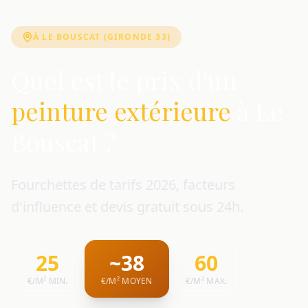
À LE BOUSCAT (GIRONDE 33)
Quel est le prix d'un
peinture extérieure
à Le
Bouscat ?
Fourchettes de tarifs 2026, facteurs
d'influence et devis gratuit sous 24h.
25
~38
60
€/M² MIN.
€/M² MOYEN
€/M² MAX.