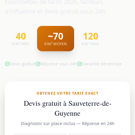
Fourchettes de tarifs 2026, facteurs
d'influence et devis gratuit sous 24h.
40
~70
120
€/M² MIN.
€/M² MOYEN
€/M² MAX.
Devis gratuit
Réponse sous 24h
Garantie décennale
OBTENEZ VOTRE TARIF EXACT
Devis gratuit à Sauveterre-de-
Guyenne
Diagnostic sur place inclus — Réponse en 24h