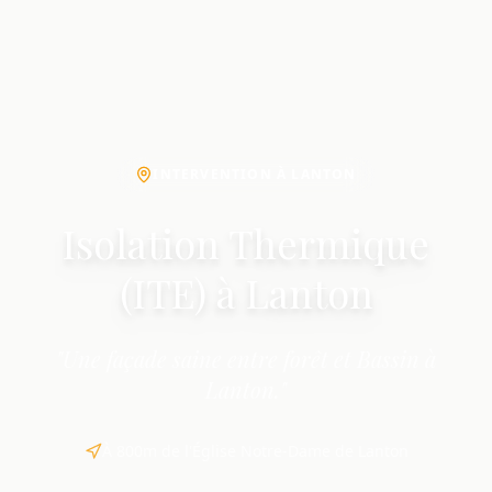
INTERVENTION À LANTON
Isolation Thermique
(ITE) à Lanton
"Une façade saine entre forêt et Bassin à
Lanton."
À 800m de l'Église Notre-Dame de Lanton