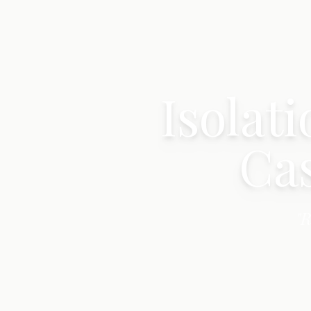
Isolat
Cas
"R