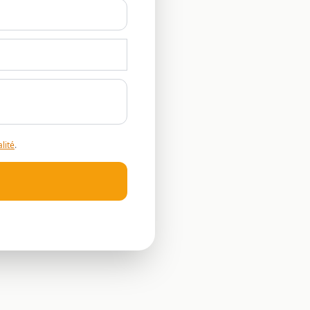
lité
.