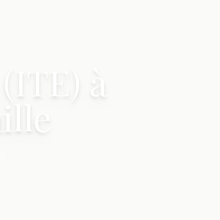
(ITE) à
ille
n."