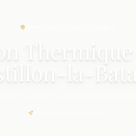
INTERVENTION À CASTILLON-LA-BATAILLE
ion Thermique 
tillon-la-Bata
estaurez l'histoire de votre façade à Castillo
À 250m de l'Église Saint-Symphorien