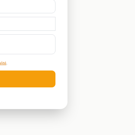
lité
.