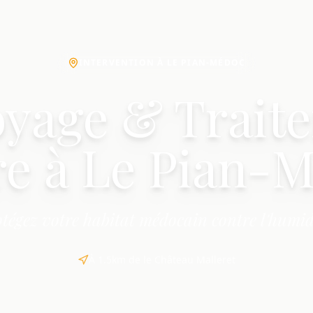
INTERVENTION À LE PIAN-MÉDOC
oyage & Trait
re à Le Pian-
otégez votre habitat médocain contre l'humidi
À 1.5km de le Château Malleret