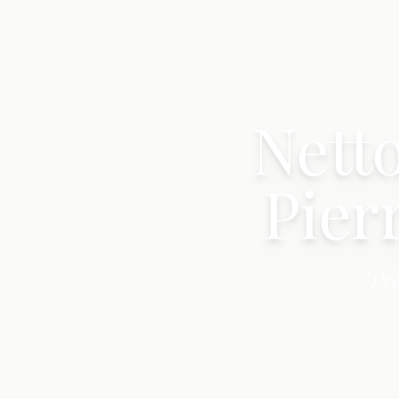
Nett
Pier
"Pr