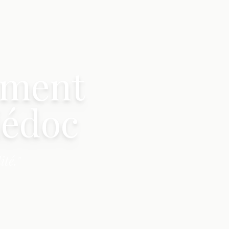
ement
Médoc
té."