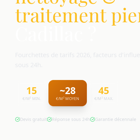
traitement pie
Cadillac ?
Fourchettes de tarifs 2026, facteurs d'influe
sous 24h.
15
~28
45
€/M² MIN.
€/M² MOYEN
€/M² MAX.
Devis gratuit
Réponse sous 24h
Garantie décennale