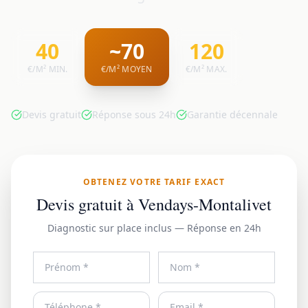
40
~70
120
€/M² MIN.
€/M² MOYEN
€/M² MAX.
Devis gratuit
Réponse sous 24h
Garantie décennale
OBTENEZ VOTRE TARIF EXACT
Devis gratuit à Vendays-Montalivet
Diagnostic sur place inclus — Réponse en 24h