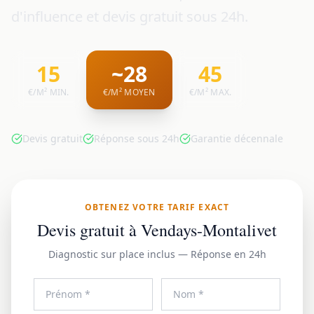
d'influence et devis gratuit sous 24h.
15
~28
45
€/M² MIN.
€/M² MOYEN
€/M² MAX.
Devis gratuit
Réponse sous 24h
Garantie décennale
OBTENEZ VOTRE TARIF EXACT
Devis gratuit à Vendays-Montalivet
Diagnostic sur place inclus — Réponse en 24h